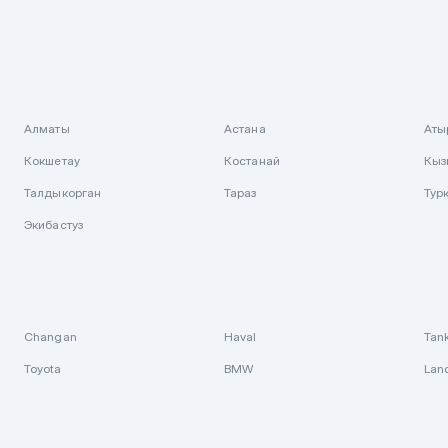
Алматы
Астана
Аты
Кокшетау
Костанай
Кыз
Талдыкорган
Тараз
Тур
Экибастуз
Changan
Haval
Tan
Toyota
BMW
Lan