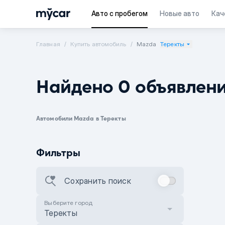
Авто с пробегом
Новые авто
Кач
Главная
Купить автомобиль
Mazda
Теректы
Найдено 0 объявлен
Автомобили Mazda в Теректы
Фильтры
Сохранить поиск
Выберите город
Теректы