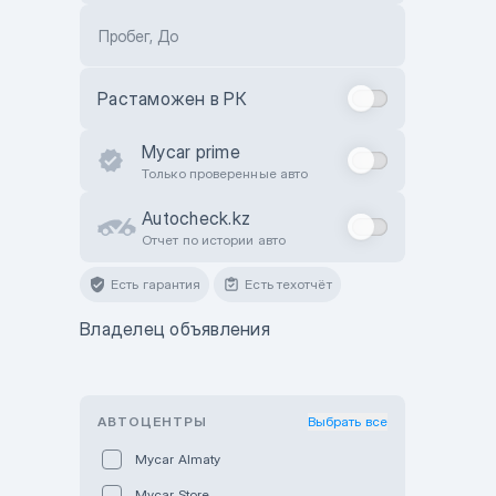
Пробег, До
Растаможен в РК
Mycar prime
Только проверенные авто
Autocheck.kz
Отчет по истории авто
Есть гарантия
Есть техотчёт
Владелец объявления
АВТОЦЕНТРЫ
Выбрать все
Mycar Almaty
Mycar Store