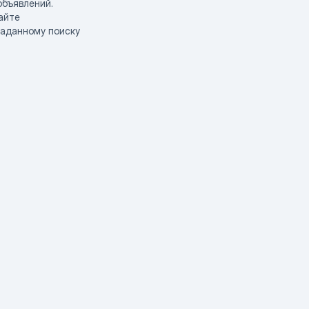
объявлений.
айте
заданному поиску