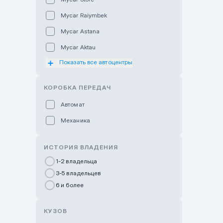
Mycar Raiymbek
Mycar Astana
Mycar Aktau
Показать все автоцентры
Mycar Uralsk
Haval & Tank Kyzylorda
КОРОБКА ПЕРЕДАЧ
Haval & Tank Pavlodar
Автомат
Bavaria Almaty
Механика
Mycar Shymkent
Bavaria Astana
ИСТОРИЯ ВЛАДЕНИЯ
GWM Nurly Zhol
1-2 владельца
3-5 владельцев
Chery Astana
6 и более
Changan Auto Nurly Zhol
Haval Atyrau
КУЗОВ
Hyundai Auto Almaty