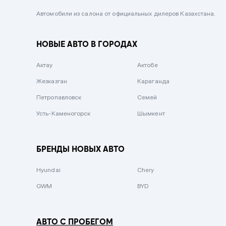
Черный металлик
Автомобили из салона от официальных дилеров Казахстана.
Стальной
НОВЫЕ АВТО В ГОРОДАХ
Вишневый
Серебристый металлик
Актау
Актобе
Темно-коричневый
Жезказган
Караганда
Бело-Дымчатый
Петропавловск
Семей
Светло-зелёный металлик
Усть-Каменогорск
Шымкент
Бирюзовый
Темно-синий металлик
БРЕНДЫ НОВЫХ АВТО
Зеленый металлик
Hyundai
Chery
Комбинированный
GWM
BYD
АВТО С ПРОБЕГОМ