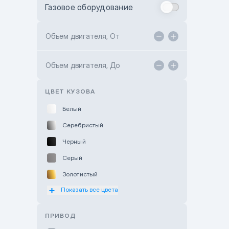
Газовое оборудование
Toyota Astana
Toyota Kokshetau
Объем двигателя, От
TANK Motors Karaganda
Объем двигателя, До
Hyundai ShymCity
Toyota Shygys
ЦВЕТ КУЗОВА
Белый
Серебристый
Черный
Серый
Золотистый
Показать все цвета
Оранжевый
Розовый
ПРИВОД
Красный