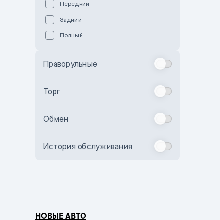
Передний
Пурпурный
Задний
Коричневый
Полный
Голубой
Синий
Праворульные
Фиолетовый
Зеленый
Торг
Желтый
Обмен
Бежевый
Бордовый
История обслуживания
Комбинированный
Бронзовый
Темно-синий
Серый металлик
НОВЫЕ АВТО
Сиреневый металлик