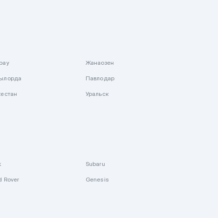
рау
Жанаозен
ылорда
Павлодар
кестан
Уральск
k
Subaru
d Rover
Genesis