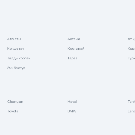
Алматы
Астана
Аты
Кокшетау
Костанай
Кыз
Талдыкорган
Тараз
Тур
Экибастуз
Changan
Haval
Tan
Toyota
BMW
Lan