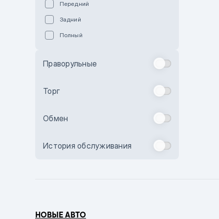
Передний
Пурпурный
Задний
Коричневый
Полный
Голубой
Синий
Праворульные
Фиолетовый
Зеленый
Торг
Желтый
Обмен
Бежевый
Бордовый
История обслуживания
Комбинированный
Бронзовый
Темно-синий
Серый металлик
НОВЫЕ АВТО
Сиреневый металлик