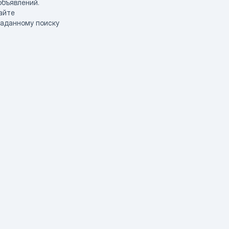
объявлений.
айте
заданному поиску