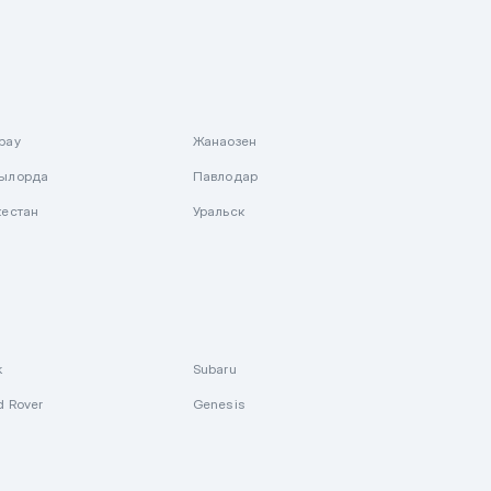
рау
Жанаозен
ылорда
Павлодар
кестан
Уральск
k
Subaru
d Rover
Genesis