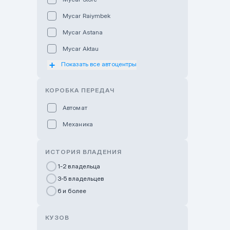
Mycar Raiymbek
Mycar Astana
Mycar Aktau
Показать все автоцентры
Mycar Uralsk
Haval & Tank Kyzylorda
КОРОБКА ПЕРЕДАЧ
Haval & Tank Pavlodar
Автомат
Bavaria Almaty
Механика
Mycar Shymkent
Bavaria Astana
ИСТОРИЯ ВЛАДЕНИЯ
GWM Nurly Zhol
1-2 владельца
3-5 владельцев
Chery Astana
6 и более
Changan Auto Nurly Zhol
Haval Atyrau
КУЗОВ
Hyundai Auto Almaty