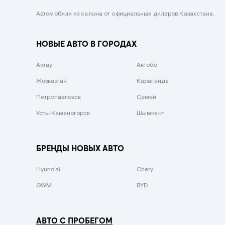
Черный металлик
Автомобили из салона от официальных дилеров Казахстана.
Стальной
НОВЫЕ АВТО В ГОРОДАХ
Вишневый
Серебристый металлик
Актау
Актобе
Темно-коричневый
Жезказган
Караганда
Бело-Дымчатый
Петропавловск
Семей
Светло-зелёный металлик
Усть-Каменогорск
Шымкент
Бирюзовый
Темно-синий металлик
БРЕНДЫ НОВЫХ АВТО
Зеленый металлик
Hyundai
Chery
Комбинированный
GWM
BYD
АВТО С ПРОБЕГОМ