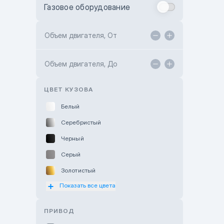
Газовое оборудование
Toyota Astana
Toyota Kokshetau
Объем двигателя, От
TANK Motors Karaganda
Объем двигателя, До
Hyundai ShymCity
Toyota Shygys
ЦВЕТ КУЗОВА
Белый
Серебристый
Черный
Серый
Золотистый
Показать все цвета
Оранжевый
Розовый
ПРИВОД
Красный