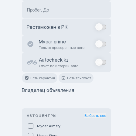
Пробег, До
Растаможен в РК
Mycar prime
Только проверенные авто
Autocheck.kz
Отчет по истории авто
Есть гарантия
Есть техотчёт
Владелец объявления
АВТОЦЕНТРЫ
Выбрать все
Mycar Almaty
Mycar Store