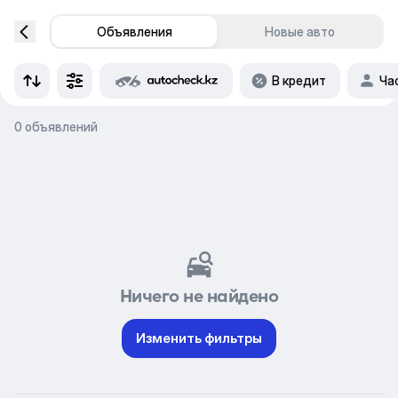
Объявления
Новые авто
В кредит
Ча
0 объявлений
Ничего не найдено
Изменить фильтры