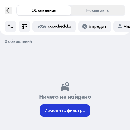
Объявления
Новые авто
В кредит
Ча
0 объявлений
Ничего не найдено
Изменить фильтры