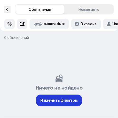
Объявления
Новые авто
В кредит
Ча
0 объявлений
Ничего не найдено
Изменить фильтры