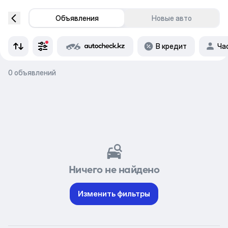
Объявления
Новые авто
В кредит
Ча
0 объявлений
Ничего не найдено
Изменить фильтры