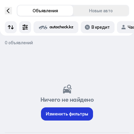
Объявления
Новые авто
В кредит
Ча
0 объявлений
Ничего не найдено
Изменить фильтры