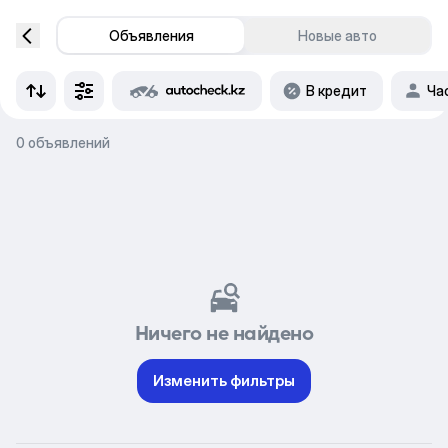
Объявления
Новые авто
В кредит
Ча
0 объявлений
Ничего не найдено
Изменить фильтры