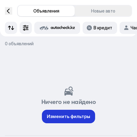
Объявления
Новые авто
В кредит
Ча
0 объявлений
Ничего не найдено
Изменить фильтры