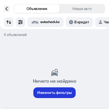
Объявления
Новые авто
В кредит
Ча
0 объявлений
Ничего не найдено
Изменить фильтры