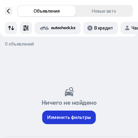
Объявления
Новые авто
В кредит
Ча
0 объявлений
Ничего не найдено
Изменить фильтры