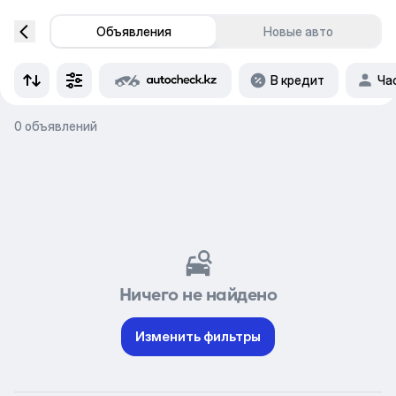
Объявления
Новые авто
В кредит
Ча
0 объявлений
Ничего не найдено
Изменить фильтры