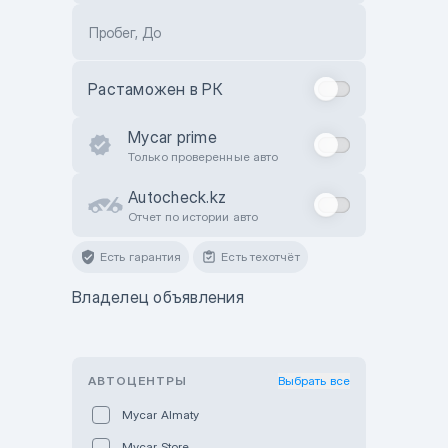
Пробег, До
Растаможен в РК
Mycar prime
Только проверенные авто
Autocheck.kz
Отчет по истории авто
Есть гарантия
Есть техотчёт
Владелец объявления
АВТОЦЕНТРЫ
Выбрать все
Mycar Almaty
Mycar Store