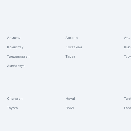
Алматы
Астана
Аты
Кокшетау
Костанай
Кыз
Талдыкорган
Тараз
Тур
Экибастуз
Changan
Haval
Tan
Toyota
BMW
Lan