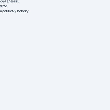
объявлений.
айте
заданному поиску