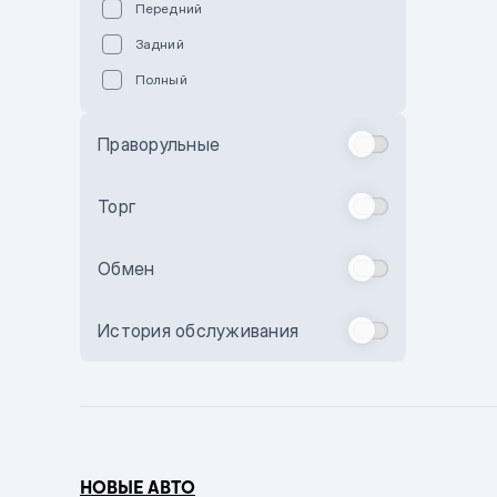
Передний
Пурпурный
Задний
Коричневый
Полный
Голубой
Синий
Праворульные
Фиолетовый
Зеленый
Торг
Желтый
Обмен
Бежевый
Бордовый
История обслуживания
Комбинированный
Бронзовый
Темно-синий
Серый металлик
НОВЫЕ АВТО
Сиреневый металлик