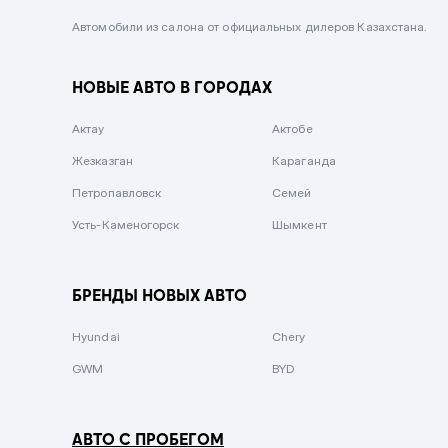
Черный металлик
Автомобили из салона от официальных дилеров Казахстана.
Стальной
НОВЫЕ АВТО В ГОРОДАХ
Вишневый
Серебристый металлик
Актау
Актобе
Темно-коричневый
Жезказган
Караганда
Бело-Дымчатый
Петропавловск
Семей
Светло-зелёный металлик
Усть-Каменогорск
Шымкент
Бирюзовый
Темно-синий металлик
БРЕНДЫ НОВЫХ АВТО
Зеленый металлик
Hyundai
Chery
Комбинированный
GWM
BYD
АВТО С ПРОБЕГОМ