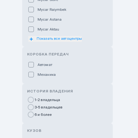
Mycar Raiymbek
Mycar Astana
Mycar Aktau
Показать все автоцентры
Mycar Uralsk
Haval & Tank Kyzylorda
КОРОБКА ПЕРЕДАЧ
Haval & Tank Pavlodar
Автомат
Bavaria Almaty
Механика
Mycar Shymkent
Bavaria Astana
ИСТОРИЯ ВЛАДЕНИЯ
GWM Nurly Zhol
1-2 владельца
3-5 владельцев
Chery Astana
6 и более
Changan Auto Nurly Zhol
Haval Atyrau
КУЗОВ
Hyundai Auto Almaty