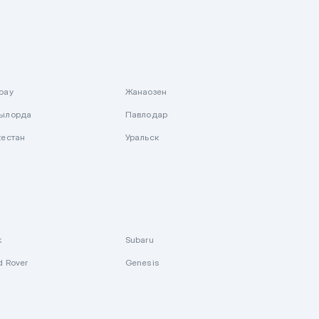
рау
Жанаозен
ылорда
Павлодар
кестан
Уральск
k
Subaru
d Rover
Genesis