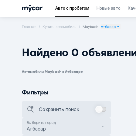
Авто с пробегом
Новые авто
Кач
Главная
Купить автомобиль
Maybach
Атбасар
Найдено 0 объявлен
Автомобили Maybach в Атбасаре
Фильтры
Сохранить поиск
Выберите город
Атбасар