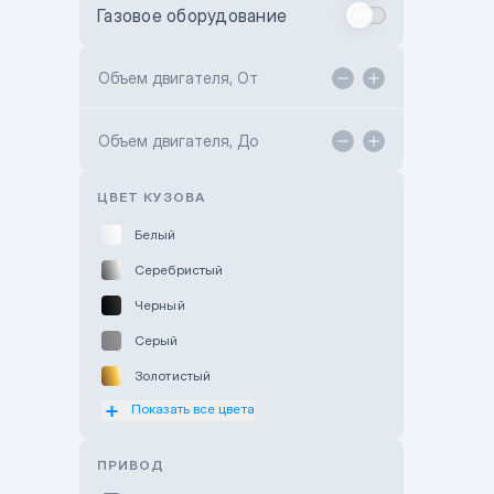
Газовое оборудование
Toyota Astana
Toyota Kokshetau
Объем двигателя, От
TANK Motors Karaganda
Объем двигателя, До
Hyundai ShymCity
Toyota Shygys
ЦВЕТ КУЗОВА
Белый
Серебристый
Черный
Серый
Золотистый
Показать все цвета
Оранжевый
Розовый
ПРИВОД
Красный