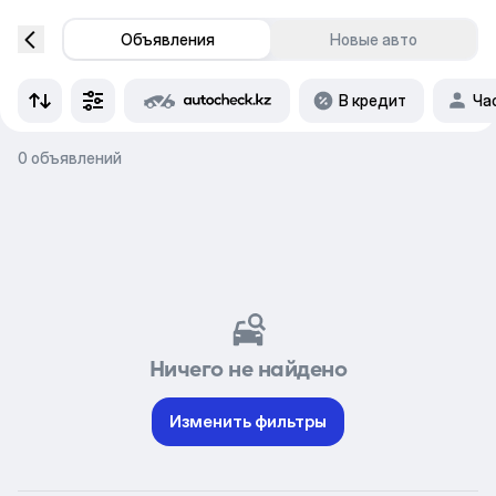
Объявления
Новые авто
В кредит
Ча
0 объявлений
Ничего не найдено
Изменить фильтры