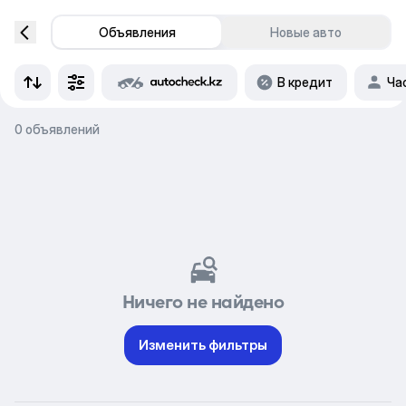
Объявления
Новые авто
В кредит
Ча
0 объявлений
Ничего не найдено
Изменить фильтры