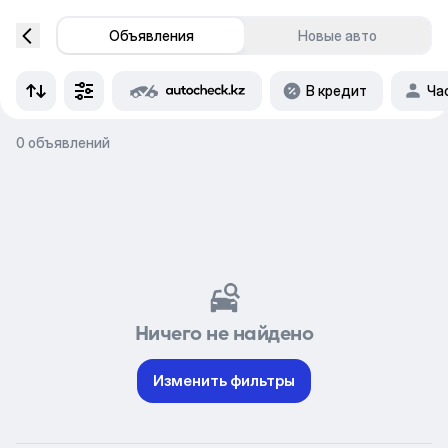
Объявления
Новые авто
В кредит
Ча
0 объявлений
Ничего не найдено
Изменить фильтры