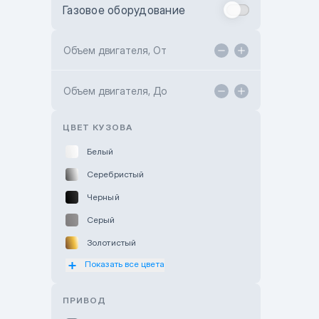
Газовое оборудование
Toyota Astana
Toyota Kokshetau
Объем двигателя, От
TANK Motors Karaganda
Объем двигателя, До
Hyundai ShymCity
Toyota Shygys
ЦВЕТ КУЗОВА
Белый
Серебристый
Черный
Серый
Золотистый
Показать все цвета
Оранжевый
Розовый
ПРИВОД
Красный