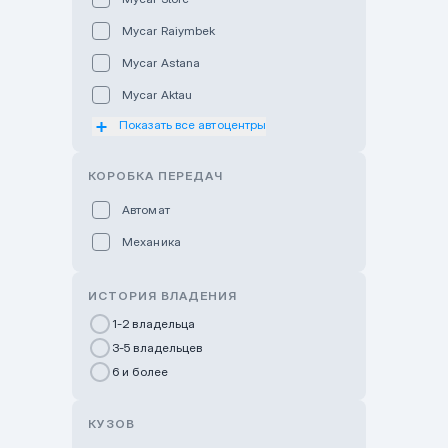
Mycar Raiymbek
Mycar Astana
Mycar Aktau
Показать все автоцентры
Mycar Uralsk
Haval & Tank Kyzylorda
КОРОБКА ПЕРЕДАЧ
Haval & Tank Pavlodar
Автомат
Bavaria Almaty
Механика
Mycar Shymkent
Bavaria Astana
ИСТОРИЯ ВЛАДЕНИЯ
GWM Nurly Zhol
1-2 владельца
3-5 владельцев
Chery Astana
6 и более
Changan Auto Nurly Zhol
Haval Atyrau
КУЗОВ
Hyundai Auto Almaty