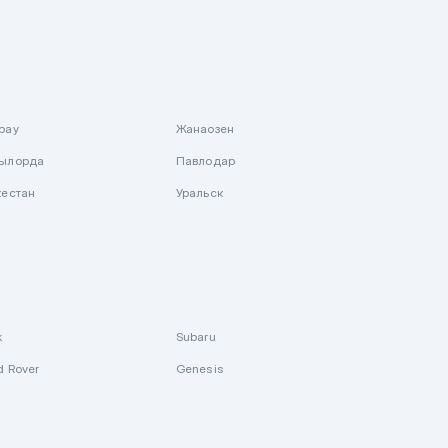
рау
Жанаозен
ылорда
Павлодар
кестан
Уральск
k
Subaru
d Rover
Genesis