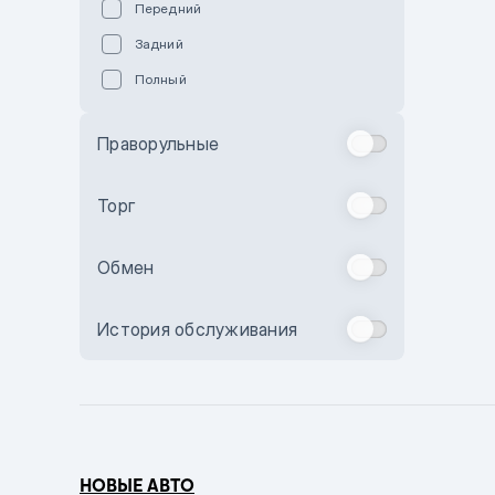
Передний
Пурпурный
Задний
Коричневый
Полный
Голубой
Синий
Праворульные
Фиолетовый
Зеленый
Торг
Желтый
Обмен
Бежевый
Бордовый
История обслуживания
Комбинированный
Бронзовый
Темно-синий
Серый металлик
НОВЫЕ АВТО
Сиреневый металлик