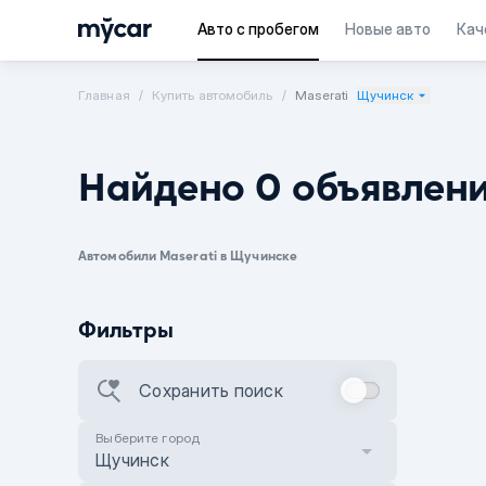
Авто с пробегом
Новые авто
Кач
Главная
Купить автомобиль
Maserati
Щучинск
Найдено 0 объявлен
Автомобили Maserati в Щучинске
Фильтры
Сохранить поиск
Выберите город
Щучинск