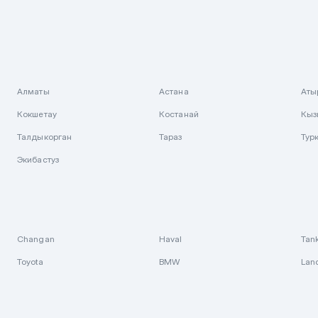
Алматы
Астана
Аты
Кокшетау
Костанай
Кыз
Талдыкорган
Тараз
Тур
Экибастуз
Changan
Haval
Tan
Toyota
BMW
Lan