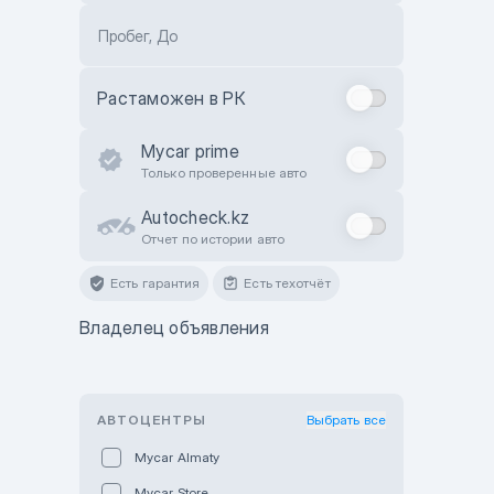
Пробег, До
Растаможен в РК
Mycar prime
Только проверенные авто
Autocheck.kz
Отчет по истории авто
Есть гарантия
Есть техотчёт
Владелец объявления
АВТОЦЕНТРЫ
Выбрать все
Mycar Almaty
Mycar Store