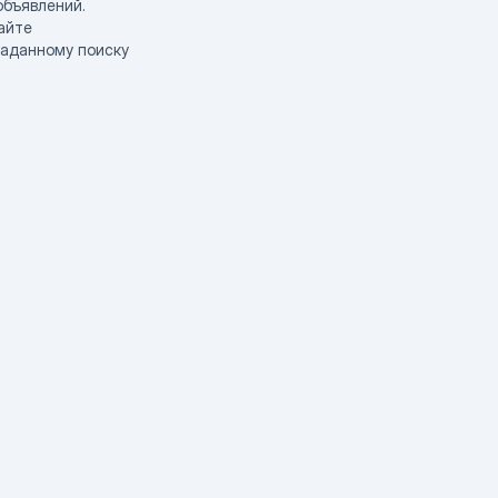
объявлений.
айте
заданному поиску