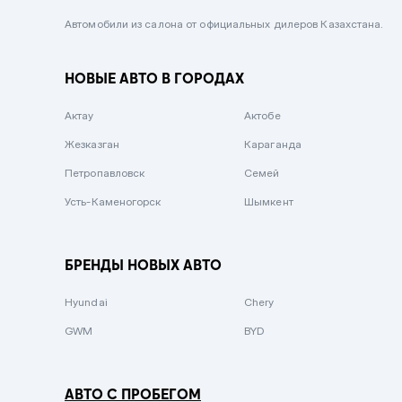
Черный металлик
Автомобили из салона от официальных дилеров Казахстана.
Стальной
НОВЫЕ АВТО В ГОРОДАХ
Вишневый
Серебристый металлик
Актау
Актобе
Темно-коричневый
Жезказган
Караганда
Бело-Дымчатый
Петропавловск
Семей
Светло-зелёный металлик
Усть-Каменогорск
Шымкент
Бирюзовый
Темно-синий металлик
БРЕНДЫ НОВЫХ АВТО
Зеленый металлик
Hyundai
Chery
Комбинированный
GWM
BYD
АВТО С ПРОБЕГОМ