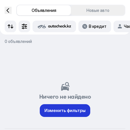
Объявления
Новые авто
В кредит
Ча
0 объявлений
Ничего не найдено
Изменить фильтры