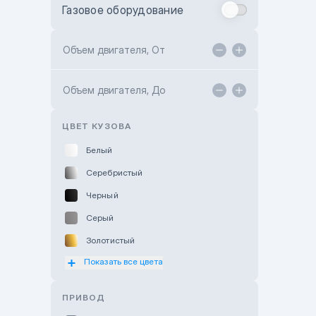
Газовое оборудование
Toyota Astana
Toyota Kokshetau
Объем двигателя, От
TANK Motors Karaganda
Объем двигателя, До
Hyundai ShymCity
Toyota Shygys
ЦВЕТ КУЗОВА
Белый
Серебристый
Черный
Серый
Золотистый
Показать все цвета
Оранжевый
Розовый
ПРИВОД
Красный