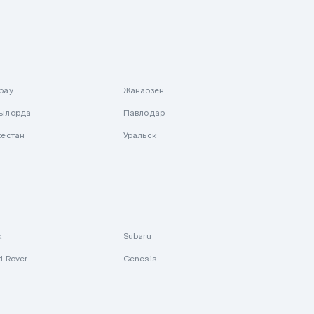
рау
Жанаозен
ылорда
Павлодар
кестан
Уральск
k
Subaru
d Rover
Genesis