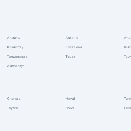
Алматы
Астана
Аты
Кокшетау
Костанай
Кыз
Талдыкорган
Тараз
Тур
Экибастуз
Changan
Haval
Tan
Toyota
BMW
Lan