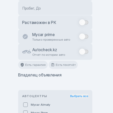
Пробег, До
Растаможен в РК
Mycar prime
Только проверенные авто
Autocheck.kz
Отчет по истории авто
Есть гарантия
Есть техотчёт
Владелец объявления
АВТОЦЕНТРЫ
Выбрать все
Mycar Almaty
Mycar Store