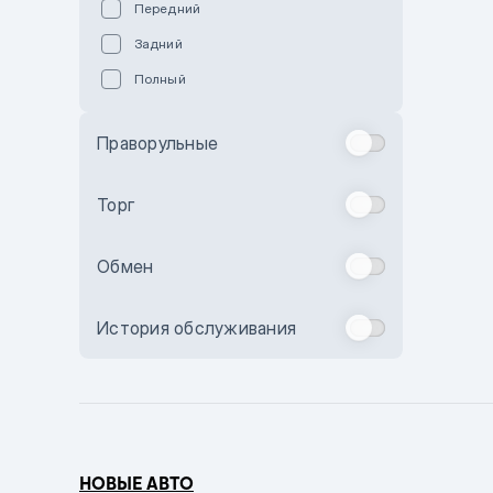
Передний
Пурпурный
Задний
Коричневый
Полный
Голубой
Синий
Праворульные
Фиолетовый
Зеленый
Торг
Желтый
Обмен
Бежевый
Бордовый
История обслуживания
Комбинированный
Бронзовый
Темно-синий
Серый металлик
НОВЫЕ АВТО
Сиреневый металлик