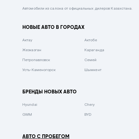
Черный металлик
Автомобили из салона от официальных дилеров Казахстана.
Стальной
НОВЫЕ АВТО В ГОРОДАХ
Вишневый
Серебристый металлик
Актау
Актобе
Темно-коричневый
Жезказган
Караганда
Бело-Дымчатый
Петропавловск
Семей
Светло-зелёный металлик
Усть-Каменогорск
Шымкент
Бирюзовый
Темно-синий металлик
БРЕНДЫ НОВЫХ АВТО
Зеленый металлик
Hyundai
Chery
Комбинированный
GWM
BYD
АВТО С ПРОБЕГОМ