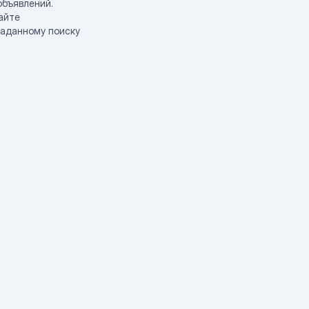
объявлений.
айте
заданному поиску