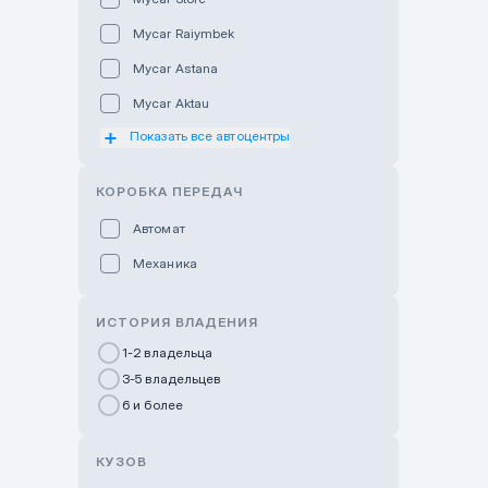
Mycar Raiymbek
Mycar Astana
Mycar Aktau
Показать все автоцентры
Mycar Uralsk
Haval & Tank Kyzylorda
КОРОБКА ПЕРЕДАЧ
Haval & Tank Pavlodar
Автомат
Bavaria Almaty
Механика
Mycar Shymkent
Bavaria Astana
ИСТОРИЯ ВЛАДЕНИЯ
GWM Nurly Zhol
1-2 владельца
3-5 владельцев
Chery Astana
6 и более
Changan Auto Nurly Zhol
Haval Atyrau
КУЗОВ
Hyundai Auto Almaty