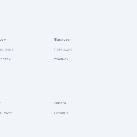
рау
Жанаозен
ылорда
Павлодар
кестан
Уральск
k
Subaru
d Rover
Genesis