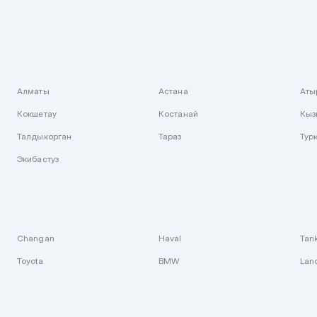
Алматы
Астана
Аты
Кокшетау
Костанай
Кыз
Талдыкорган
Тараз
Тур
Экибастуз
Changan
Haval
Tan
Toyota
BMW
Lan