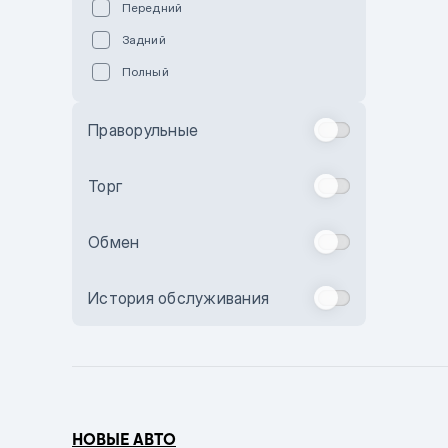
Передний
Пурпурный
Задний
Коричневый
Полный
Голубой
Синий
Праворульные
Фиолетовый
Зеленый
Торг
Желтый
Обмен
Бежевый
Бордовый
История обслуживания
Комбинированный
Бронзовый
Темно-синий
Серый металлик
НОВЫЕ АВТО
Сиреневый металлик