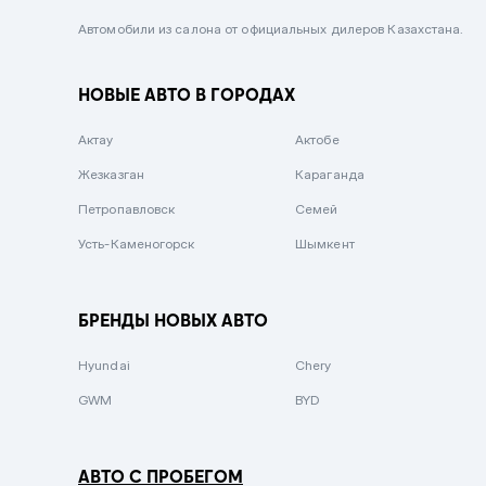
Черный металлик
Автомобили из салона от официальных дилеров Казахстана.
Стальной
НОВЫЕ АВТО В ГОРОДАХ
Вишневый
Серебристый металлик
Актау
Актобе
Темно-коричневый
Жезказган
Караганда
Бело-Дымчатый
Петропавловск
Семей
Светло-зелёный металлик
Усть-Каменогорск
Шымкент
Бирюзовый
Темно-синий металлик
БРЕНДЫ НОВЫХ АВТО
Зеленый металлик
Hyundai
Chery
Комбинированный
GWM
BYD
АВТО С ПРОБЕГОМ