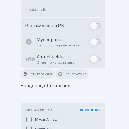
Пробег, До
Растаможен в РК
Mycar prime
Только проверенные авто
Autocheck.kz
Отчет по истории авто
Есть гарантия
Есть техотчёт
Владелец объявления
АВТОЦЕНТРЫ
Выбрать все
Mycar Almaty
Mycar Store