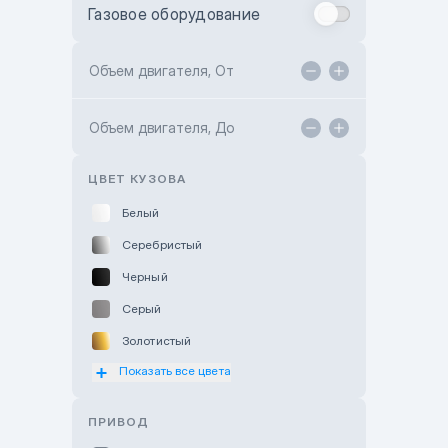
Газовое оборудование
Toyota Astana
Toyota Kokshetau
Объем двигателя, От
TANK Motors Karaganda
Объем двигателя, До
Hyundai ShymCity
Toyota Shygys
ЦВЕТ КУЗОВА
Белый
Серебристый
Черный
Серый
Золотистый
Показать все цвета
Оранжевый
Розовый
ПРИВОД
Красный