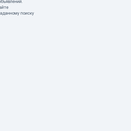
объявлений.
айте
заданному поиску