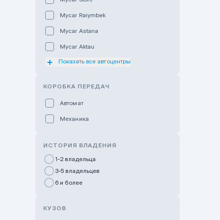
Mycar Raiymbek
Mycar Astana
Mycar Aktau
Показать все автоцентры
Mycar Uralsk
Haval & Tank Kyzylorda
КОРОБКА ПЕРЕДАЧ
Haval & Tank Pavlodar
Автомат
Bavaria Almaty
Механика
Mycar Shymkent
Bavaria Astana
ИСТОРИЯ ВЛАДЕНИЯ
GWM Nurly Zhol
1-2 владельца
3-5 владельцев
Chery Astana
6 и более
Changan Auto Nurly Zhol
Haval Atyrau
КУЗОВ
Hyundai Auto Almaty