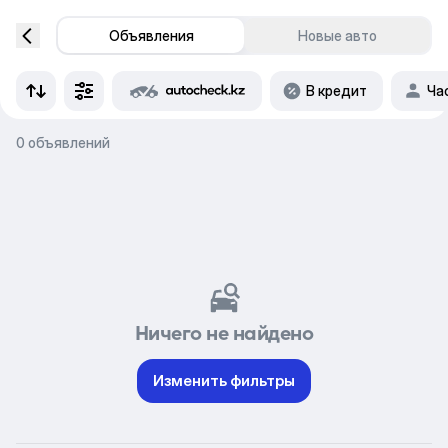
Объявления
Новые авто
В кредит
Ча
0 объявлений
Ничего не найдено
Изменить фильтры