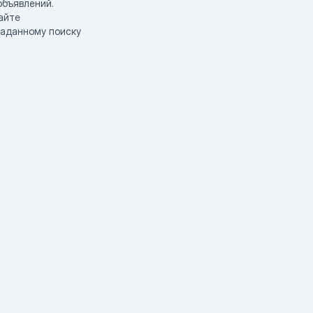
объявлений.
айте
заданному поиску