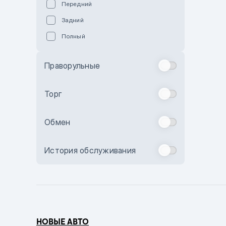
Передний
Пурпурный
Задний
Коричневый
Полный
Голубой
Синий
Праворульные
Фиолетовый
Зеленый
Торг
Желтый
Обмен
Бежевый
Бордовый
История обслуживания
Комбинированный
Бронзовый
Темно-синий
Серый металлик
НОВЫЕ АВТО
Сиреневый металлик