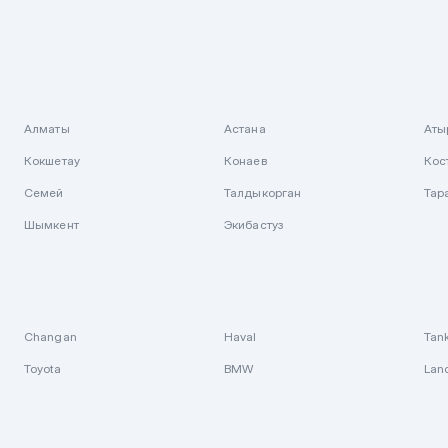
Алматы
Астана
Аты
Кокшетау
Конаев
Кос
Семей
Талдыкорган
Тар
Шымкент
Экибастуз
Changan
Haval
Tan
Toyota
BMW
Lan