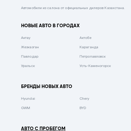
Черный металлик
Автомобили из салона от официальных дилеров Казахстана.
Стальной
НОВЫЕ АВТО В ГОРОДАХ
Вишневый
Серебристый металлик
Актау
Актобе
Темно-коричневый
Жезказган
Караганда
Бело-Дымчатый
Павлодар
Петропавловск
Светло-зелёный металлик
Уральск
Усть-Каменогорск
Бирюзовый
Темно-синий металлик
БРЕНДЫ НОВЫХ АВТО
Зеленый металлик
Hyundai
Chery
Комбинированный
GWM
BYD
АВТО С ПРОБЕГОМ