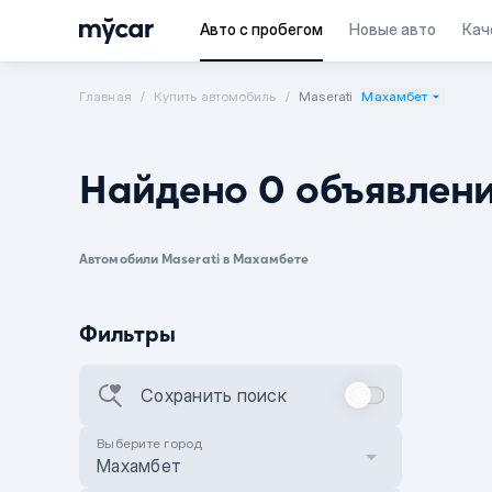
Авто с пробегом
Новые авто
Кач
Главная
Купить автомобиль
Maserati
Махамбет
Найдено 0 объявлен
Автомобили Maserati в Махамбете
Фильтры
Сохранить поиск
Выберите город
Махамбет