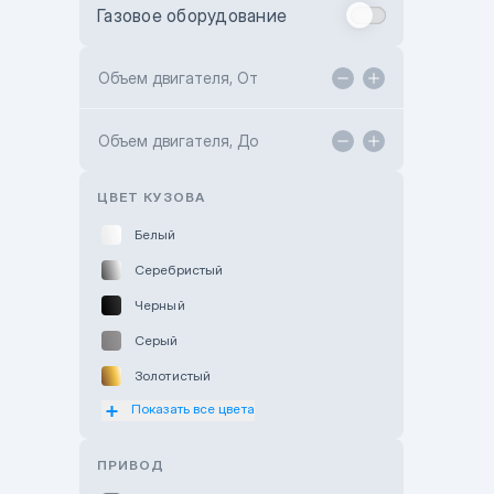
Газовое оборудование
Toyota Astana
Toyota Kokshetau
Объем двигателя, От
TANK Motors Karaganda
Объем двигателя, До
Hyundai ShymCity
Toyota Shygys
ЦВЕТ КУЗОВА
Белый
Серебристый
Черный
Серый
Золотистый
Показать все цвета
Оранжевый
Розовый
ПРИВОД
Красный