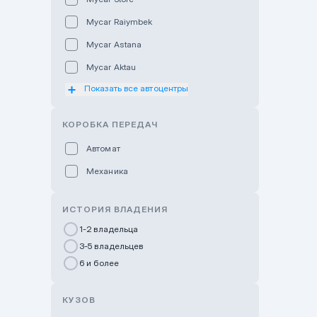
Mycar Raiymbek
Mycar Astana
Mycar Aktau
Показать все автоцентры
Mycar Uralsk
Haval & Tank Kyzylorda
КОРОБКА ПЕРЕДАЧ
Haval & Tank Pavlodar
Автомат
Bavaria Almaty
Механика
Mycar Shymkent
Bavaria Astana
ИСТОРИЯ ВЛАДЕНИЯ
GWM Nurly Zhol
1-2 владельца
3-5 владельцев
Chery Astana
6 и более
Changan Auto Nurly Zhol
Haval Atyrau
КУЗОВ
Hyundai Auto Almaty