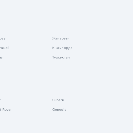
рау
Жанаозен
танай
Кызылорда
аз
Туркестан
k
Subaru
d Rover
Genesis