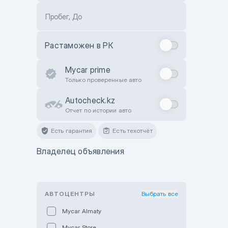
Пробег, До
Растаможен в РК
Mycar prime
Только проверенные авто
Autocheck.kz
Отчет по истории авто
Есть гарантия
Есть техотчёт
Владелец объявления
АВТОЦЕНТРЫ
Выбрать все
Mycar Almaty
Mycar Store