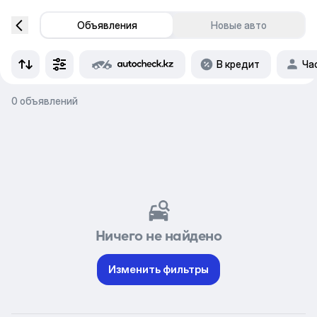
Объявления
Новые авто
В кредит
Ча
0 объявлений
Ничего не найдено
Изменить фильтры