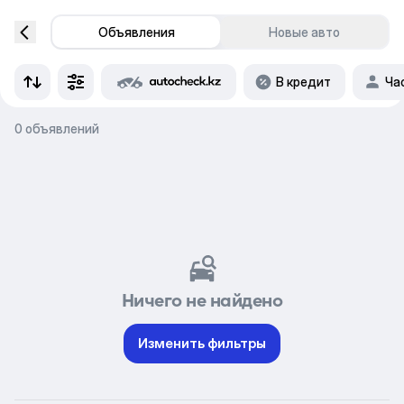
Объявления
Новые авто
В кредит
Ча
0 объявлений
Ничего не найдено
Изменить фильтры