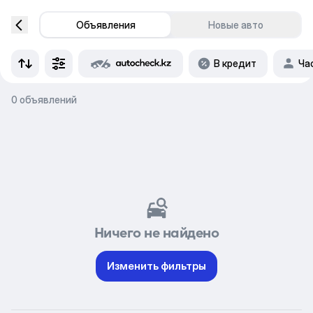
Объявления
Новые авто
В кредит
Ча
0 объявлений
Ничего не найдено
Изменить фильтры