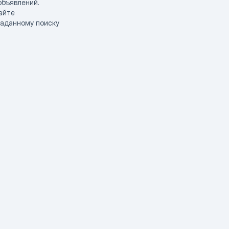
объявлений.
айте
заданному поиску