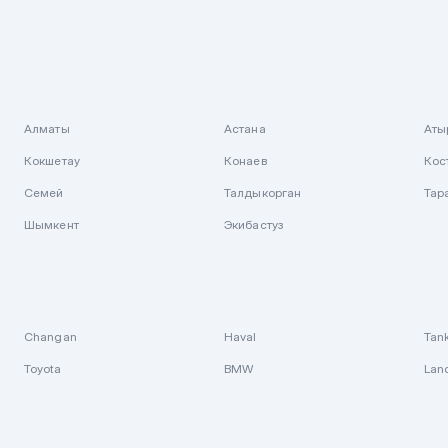
Алматы
Астана
Аты
Кокшетау
Конаев
Кос
Семей
Талдыкорган
Тар
Шымкент
Экибастуз
Changan
Haval
Tan
Toyota
BMW
Lan