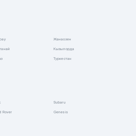
рау
Жанаозен
танай
Кызылорда
аз
Туркестан
k
Subaru
d Rover
Genesis