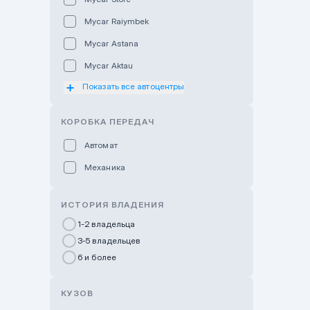
Mycar Raiymbek
Mycar Astana
Mycar Aktau
Показать все автоцентры
Mycar Uralsk
Haval & Tank Kyzylorda
КОРОБКА ПЕРЕДАЧ
Haval & Tank Pavlodar
Автомат
Bavaria Almaty
Механика
Mycar Shymkent
Bavaria Astana
ИСТОРИЯ ВЛАДЕНИЯ
GWM Nurly Zhol
1-2 владельца
3-5 владельцев
Chery Astana
6 и более
Changan Auto Nurly Zhol
Haval Atyrau
КУЗОВ
Hyundai Auto Almaty