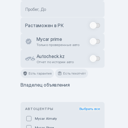
Пробег, До
Растаможен в РК
Mycar prime
Только проверенные авто
Autocheck.kz
Отчет по истории авто
Есть гарантия
Есть техотчёт
Владелец объявления
АВТОЦЕНТРЫ
Выбрать все
Mycar Almaty
Mycar Store