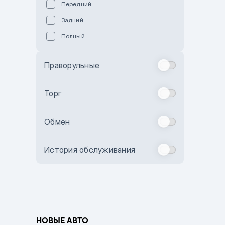
Передний
Пурпурный
Задний
Коричневый
Полный
Голубой
Синий
Праворульные
Фиолетовый
Зеленый
Торг
Желтый
Обмен
Бежевый
Бордовый
История обслуживания
Комбинированный
Бронзовый
Темно-синий
Серый металлик
НОВЫЕ АВТО
Сиреневый металлик