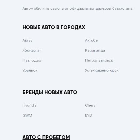
Черный металлик
Автомобили из салона от официальных дилеров Казахстана.
Стальной
НОВЫЕ АВТО В ГОРОДАХ
Вишневый
Серебристый металлик
Актау
Актобе
Темно-коричневый
Жезказган
Караганда
Бело-Дымчатый
Павлодар
Петропавловск
Светло-зелёный металлик
Уральск
Усть-Каменогорск
Бирюзовый
Темно-синий металлик
БРЕНДЫ НОВЫХ АВТО
Зеленый металлик
Hyundai
Chery
Комбинированный
GWM
BYD
АВТО С ПРОБЕГОМ