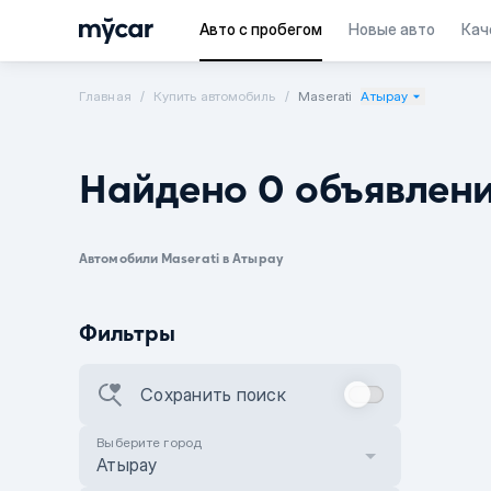
Авто с пробегом
Новые авто
Кач
Главная
Купить автомобиль
Maserati
Атырау
Найдено 0 объявлен
Автомобили Maserati в Атырау
Фильтры
Сохранить поиск
Выберите город
Атырау