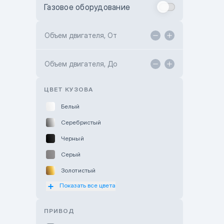
Газовое оборудование
Toyota Astana
Toyota Kokshetau
Объем двигателя, От
TANK Motors Karaganda
Объем двигателя, До
Hyundai ShymCity
Toyota Shygys
ЦВЕТ КУЗОВА
Белый
Серебристый
Черный
Серый
Золотистый
Показать все цвета
Оранжевый
Розовый
ПРИВОД
Красный