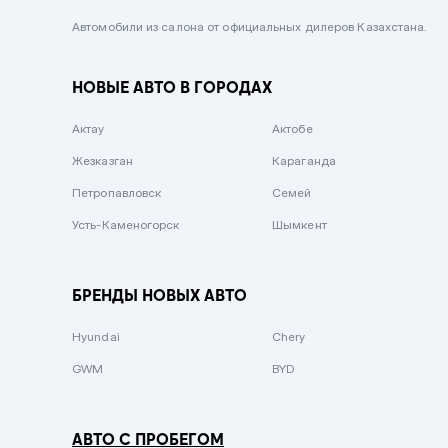
Черный металлик
Автомобили из салона от официальных дилеров Казахстана.
Стальной
НОВЫЕ АВТО В ГОРОДАХ
Вишневый
Серебристый металлик
Актау
Актобе
Темно-коричневый
Жезказган
Караганда
Бело-Дымчатый
Петропавловск
Семей
Светло-зелёный металлик
Усть-Каменогорск
Шымкент
Бирюзовый
Темно-синий металлик
БРЕНДЫ НОВЫХ АВТО
Зеленый металлик
Hyundai
Chery
Комбинированный
GWM
BYD
АВТО С ПРОБЕГОМ