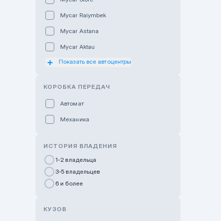
Mycar Raiymbek
Mycar Astana
Mycar Aktau
Показать все автоцентры
Mycar Uralsk
Haval & Tank Kyzylorda
КОРОБКА ПЕРЕДАЧ
Haval & Tank Pavlodar
Автомат
Bavaria Almaty
Механика
Mycar Shymkent
Bavaria Astana
ИСТОРИЯ ВЛАДЕНИЯ
GWM Nurly Zhol
1-2 владельца
3-5 владельцев
Chery Astana
6 и более
Changan Auto Nurly Zhol
Haval Atyrau
КУЗОВ
Hyundai Auto Almaty