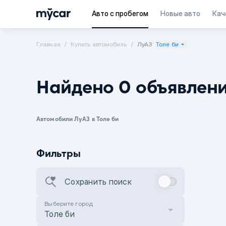
Авто с пробегом
Новые авто
Кач
Главная
Купить автомобиль
ЛуАЗ
Толе би
Найдено 0 объявлен
Автомобили ЛуАЗ в Толе би
Фильтры
Сохранить поиск
Выберите город
Толе би