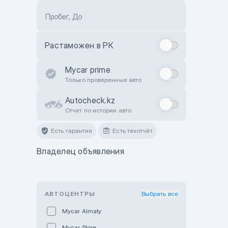
Пробег, До
Растаможен в РК
Mycar prime
Только проверенные авто
Autocheck.kz
Отчет по истории авто
Есть гарантия
Есть техотчёт
Владелец объявления
АВТОЦЕНТРЫ
Выбрать все
Mycar Almaty
Mycar Store