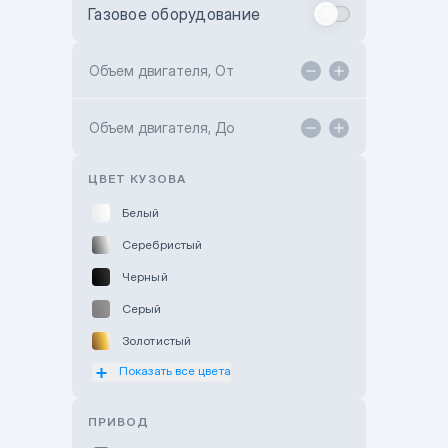
Газовое оборудование
Toyota Astana
Toyota Kokshetau
Объем двигателя, От
TANK Motors Karaganda
Объем двигателя, До
Hyundai ShymCity
Toyota Shygys
ЦВЕТ КУЗОВА
Белый
Серебристый
Черный
Серый
Золотистый
Показать все цвета
Оранжевый
Розовый
ПРИВОД
Красный