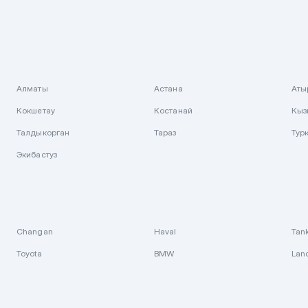
Алматы
Астана
Аты
Кокшетау
Костанай
Кыз
Талдыкорган
Тараз
Тур
Экибастуз
Changan
Haval
Tan
Toyota
BMW
Lan