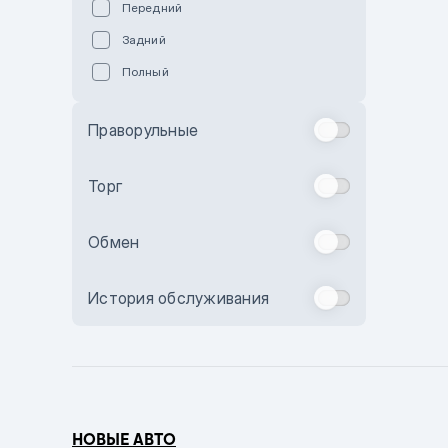
Передний
Пурпурный
Задний
Коричневый
Полный
Голубой
Синий
Праворульные
Фиолетовый
Зеленый
Торг
Желтый
Обмен
Бежевый
Бордовый
История обслуживания
Комбинированный
Бронзовый
Темно-синий
Серый металлик
НОВЫЕ АВТО
Сиреневый металлик