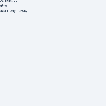
объявлений.
айте
заданному поиску