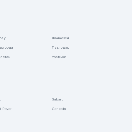
рау
Жанаозен
ылорда
Павлодар
кестан
Уральск
k
Subaru
d Rover
Genesis