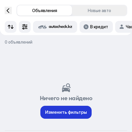
Объявления
Новые авто
В кредит
Ча
0 объявлений
Ничего не найдено
Изменить фильтры