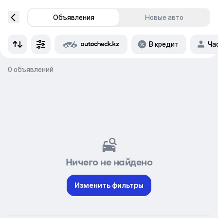
Объявления
Новые авто
В кредит
Ча
0 объявлений
Ничего не найдено
Изменить фильтры