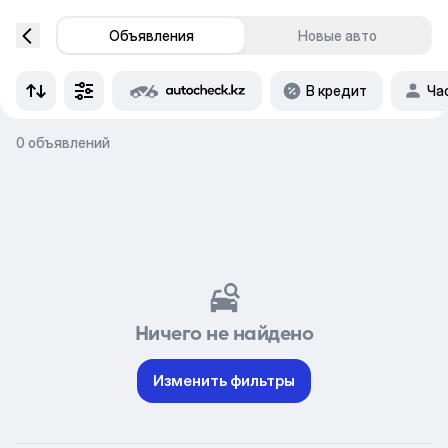
Объявления
Новые авто
В кредит
Ча
0 объявлений
Ничего не найдено
Изменить фильтры