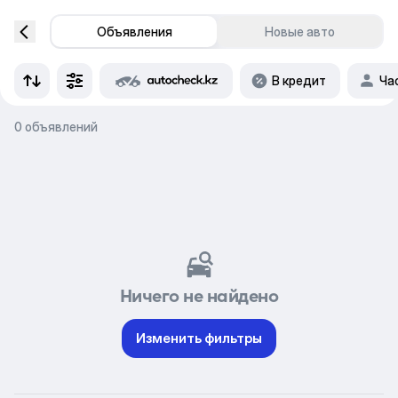
Объявления
Новые авто
В кредит
Ча
0 объявлений
Ничего не найдено
Изменить фильтры