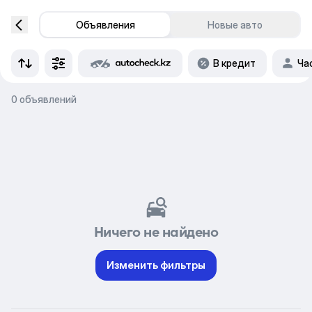
Объявления
Новые авто
В кредит
Ча
0 объявлений
Ничего не найдено
Изменить фильтры