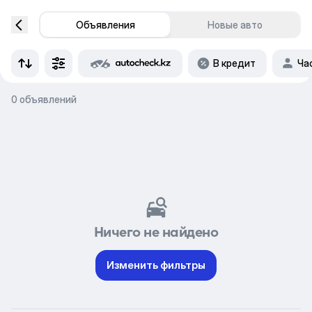
Объявления
Новые авто
В кредит
Ча
0 объявлений
Ничего не найдено
Изменить фильтры