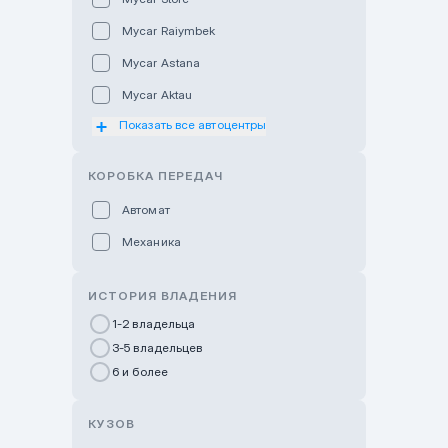
Mycar Raiymbek
Mycar Astana
Mycar Aktau
Показать все автоцентры
Mycar Uralsk
Haval & Tank Kyzylorda
КОРОБКА ПЕРЕДАЧ
Haval & Tank Pavlodar
Автомат
Bavaria Almaty
Механика
Mycar Shymkent
Bavaria Astana
ИСТОРИЯ ВЛАДЕНИЯ
GWM Nurly Zhol
1-2 владельца
3-5 владельцев
Chery Astana
6 и более
Changan Auto Nurly Zhol
Haval Atyrau
КУЗОВ
Hyundai Auto Almaty