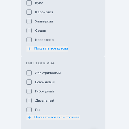
Купе
Hyundai Auto Astana
Кабриолет
Hyundai Premium Kostanai
Универсал
Hyundai Premium Almaty
Седан
Hyundai Premium Astana
Кроссовер
Hyundai Premium Atyrau
Показать все кузова
Хэтчбек
Hyundai Karaganda
Мотоцикл
ТИП ТОПЛИВА
Hyundai Premium Batys
Внедорожник
Электрический
Hyundai Qaragandy
Пикап
Бензиновый
Hyundai Otyrar
Минивэн
Гибридный
Jaguar Land Rover Almaty
Фургон
Дизельный
Lexus Astana
Газ
Subaru Astana
Показать все типы топлива
Subaru Motor Almaty
Toyota Almaty