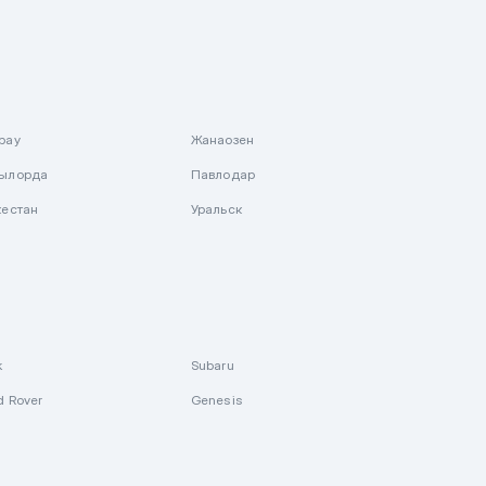
рау
Жанаозен
ылорда
Павлодар
кестан
Уральск
k
Subaru
d Rover
Genesis