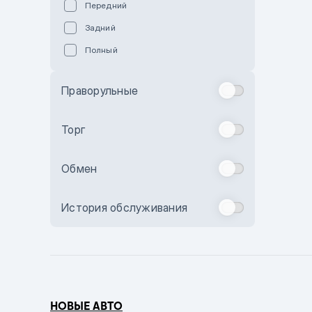
Передний
Пурпурный
Задний
Коричневый
Полный
Голубой
Синий
Праворульные
Фиолетовый
Зеленый
Торг
Желтый
Обмен
Бежевый
Бордовый
История обслуживания
Комбинированный
Бронзовый
Темно-синий
Серый металлик
НОВЫЕ АВТО
Сиреневый металлик