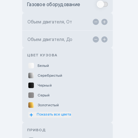
Газовое оборудование
Toyota Astana
Toyota Kokshetau
Объем двигателя, От
TANK Motors Karaganda
Объем двигателя, До
Hyundai ShymCity
Toyota Shygys
ЦВЕТ КУЗОВА
Белый
Серебристый
Черный
Серый
Золотистый
Показать все цвета
Оранжевый
Розовый
ПРИВОД
Красный