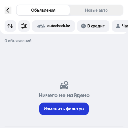
Объявления
Новые авто
В кредит
Ча
0 объявлений
Ничего не найдено
Изменить фильтры