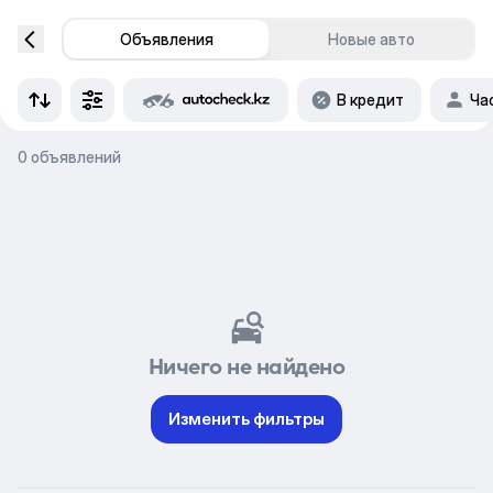
Объявления
Новые авто
В кредит
Ча
0 объявлений
Ничего не найдено
Изменить фильтры