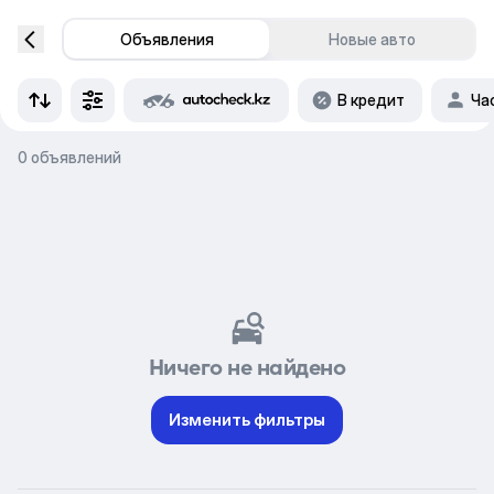
Объявления
Новые авто
В кредит
Ча
0 объявлений
Ничего не найдено
Изменить фильтры