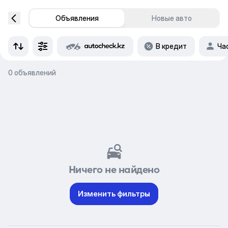
Объявления
Новые авто
В кредит
Ча
0 объявлений
Ничего не найдено
Изменить фильтры