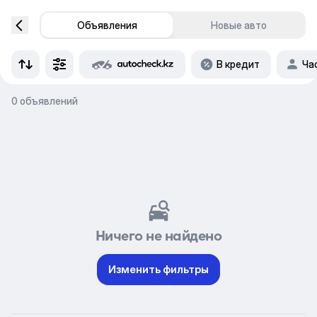
Объявления
Новые авто
В кредит
Ча
0 объявлений
Ничего не найдено
Изменить фильтры