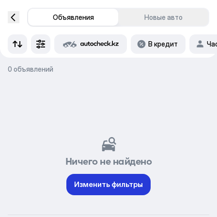
Объявления
Новые авто
В кредит
Ча
0 объявлений
Ничего не найдено
Изменить фильтры