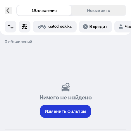
Объявления
Новые авто
В кредит
Ча
0 объявлений
Ничего не найдено
Изменить фильтры