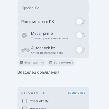
Пробег, До
Растаможен в РК
Mycar prime
Только проверенные авто
Autocheck.kz
Отчет по истории авто
Есть гарантия
Есть техотчёт
Владелец объявления
АВТОЦЕНТРЫ
Выбрать все
Mycar Almaty
Mycar Store