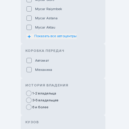
Mycar Raiymbek
Mycar Astana
Mycar Aktau
Показать все автоцентры
Mycar Uralsk
Haval & Tank Kyzylorda
КОРОБКА ПЕРЕДАЧ
Haval & Tank Pavlodar
Автомат
Bavaria Almaty
Механика
Mycar Shymkent
Bavaria Astana
ИСТОРИЯ ВЛАДЕНИЯ
GWM Nurly Zhol
1-2 владельца
3-5 владельцев
Chery Astana
6 и более
Changan Auto Nurly Zhol
Haval Atyrau
КУЗОВ
Hyundai Auto Almaty