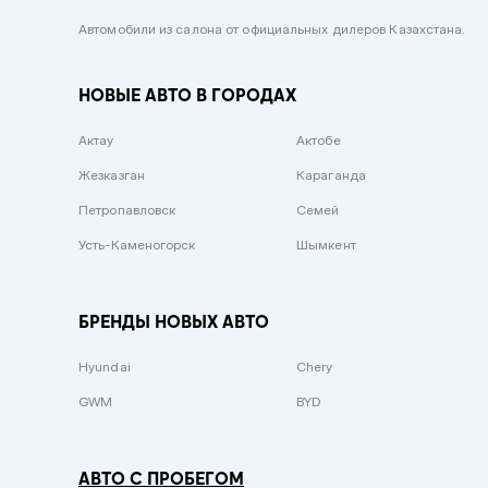
Черный металлик
Автомобили из салона от официальных дилеров Казахстана.
Стальной
НОВЫЕ АВТО В ГОРОДАХ
Вишневый
Серебристый металлик
Актау
Актобе
Темно-коричневый
Жезказган
Караганда
Бело-Дымчатый
Петропавловск
Семей
Светло-зелёный металлик
Усть-Каменогорск
Шымкент
Бирюзовый
Темно-синий металлик
БРЕНДЫ НОВЫХ АВТО
Зеленый металлик
Hyundai
Chery
Комбинированный
GWM
BYD
АВТО С ПРОБЕГОМ