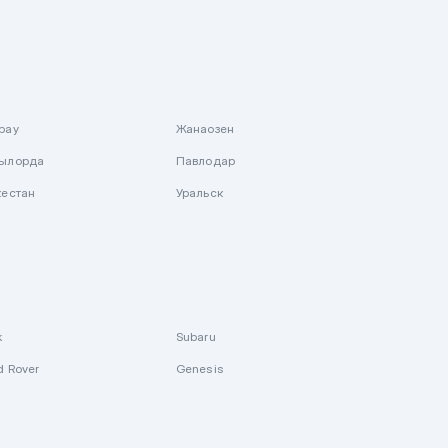
рау
Жанаозен
ылорда
Павлодар
кестан
Уральск
k
Subaru
d Rover
Genesis