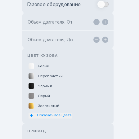
Газовое оборудование
Toyota Astana
Toyota Kokshetau
Объем двигателя, От
TANK Motors Karaganda
Объем двигателя, До
Hyundai ShymCity
Toyota Shygys
ЦВЕТ КУЗОВА
Белый
Серебристый
Черный
Серый
Золотистый
Показать все цвета
Оранжевый
Розовый
ПРИВОД
Красный