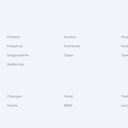
Алматы
Астана
Аты
Кокшетау
Костанай
Кыз
Талдыкорган
Тараз
Тур
Экибастуз
Changan
Haval
Tan
Toyota
BMW
Lan