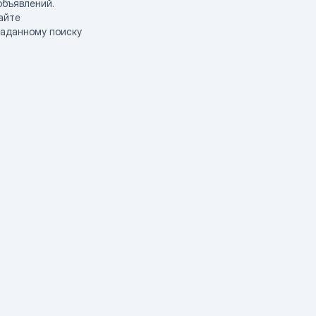
объявлений.
айте
заданному поиску