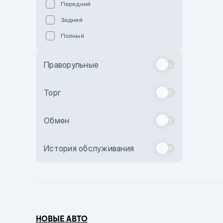
Передний
Пурпурный
Задний
Коричневый
Полный
Голубой
Синий
Праворульные
Фиолетовый
Зеленый
Торг
Желтый
Обмен
Бежевый
Бордовый
История обслуживания
Комбинированный
Бронзовый
Темно-синий
Серый металлик
НОВЫЕ АВТО
Сиреневый металлик