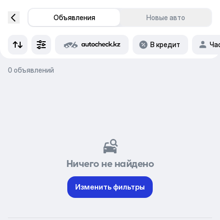
Объявления
Новые авто
В кредит
Ча
0 объявлений
Ничего не найдено
Изменить фильтры