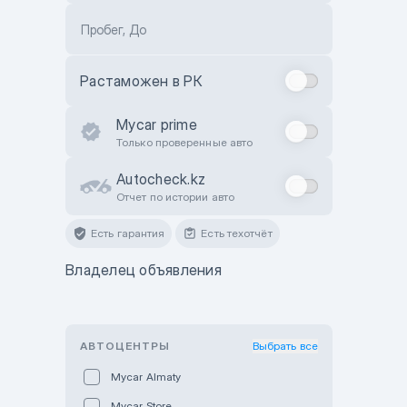
Пробег, До
Растаможен в РК
Mycar prime
Только проверенные авто
Autocheck.kz
Отчет по истории авто
Есть гарантия
Есть техотчёт
Владелец объявления
АВТОЦЕНТРЫ
Выбрать все
Mycar Almaty
Mycar Store