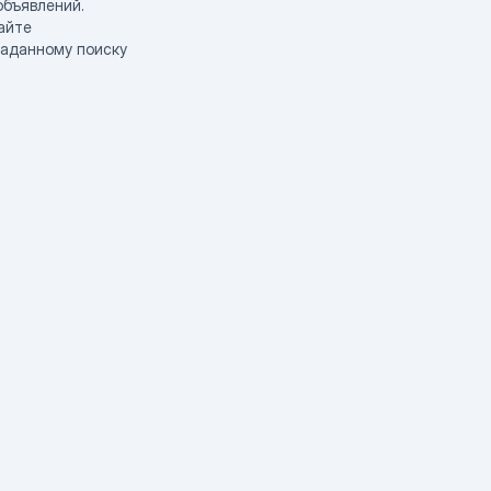
объявлений.
айте
заданному поиску