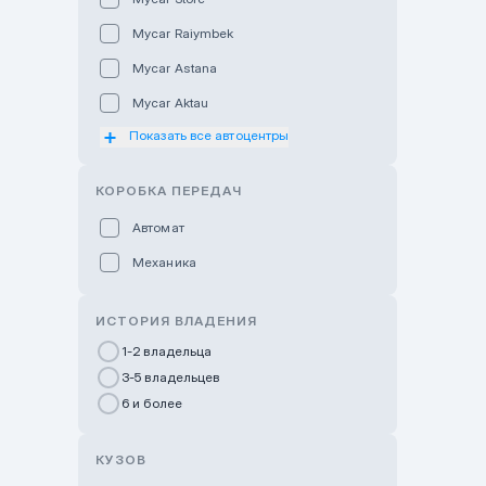
Mycar Raiymbek
Mycar Astana
Mycar Aktau
Показать все автоцентры
Mycar Uralsk
Haval & Tank Kyzylorda
КОРОБКА ПЕРЕДАЧ
Haval & Tank Pavlodar
Автомат
Bavaria Almaty
Механика
Mycar Shymkent
Bavaria Astana
ИСТОРИЯ ВЛАДЕНИЯ
GWM Nurly Zhol
1-2 владельца
3-5 владельцев
Chery Astana
6 и более
Changan Auto Nurly Zhol
Haval Atyrau
КУЗОВ
Hyundai Auto Almaty