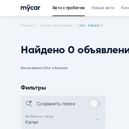
Авто с пробегом
Новые авто
Кач
Главная
Купить автомобиль
Lifan
Капал
Найдено 0 объявлен
Автомобили Lifan в Капале
Фильтры
Сохранить поиск
Выберите город
Капал