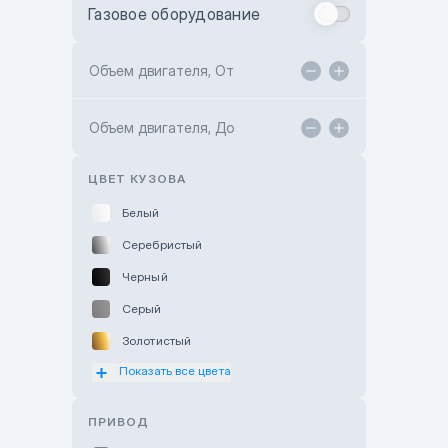
Газовое оборудование
Toyota Astana
Toyota Kokshetau
Объем двигателя, От
TANK Motors Karaganda
Объем двигателя, До
Hyundai ShymCity
Toyota Shygys
ЦВЕТ КУЗОВА
Белый
Серебристый
Черный
Серый
Золотистый
Показать все цвета
Оранжевый
Розовый
ПРИВОД
Красный