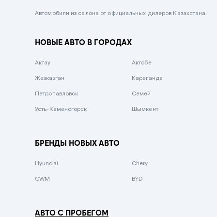
Черный металлик
Автомобили из салона от официальных дилеров Казахстана.
Стальной
НОВЫЕ АВТО В ГОРОДАХ
Вишневый
Серебристый металлик
Актау
Актобе
Темно-коричневый
Жезказган
Караганда
Бело-Дымчатый
Петропавловск
Семей
Светло-зелёный металлик
Усть-Каменогорск
Шымкент
Бирюзовый
Темно-синий металлик
БРЕНДЫ НОВЫХ АВТО
Зеленый металлик
Hyundai
Chery
Комбинированный
GWM
BYD
АВТО С ПРОБЕГОМ