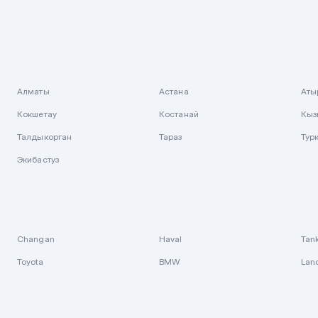
Алматы
Астана
Аты
Кокшетау
Костанай
Кыз
Талдыкорган
Тараз
Тур
Экибастуз
Changan
Haval
Tan
Toyota
BMW
Lan