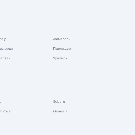
рау
Жанаозен
ылорда
Павлодар
кестан
Уральск
k
Subaru
d Rover
Genesis