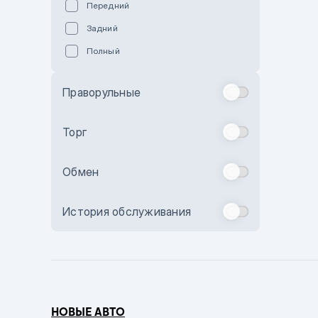
Передний
Пурпурный
Задний
Коричневый
Полный
Голубой
Синий
Праворульные
Фиолетовый
Зеленый
Торг
Желтый
Обмен
Бежевый
Бордовый
История обслуживания
Комбинированный
Бронзовый
Темно-синий
Серый металлик
НОВЫЕ АВТО
Сиреневый металлик