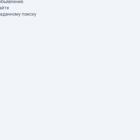
объявлений.
айте
заданному поиску