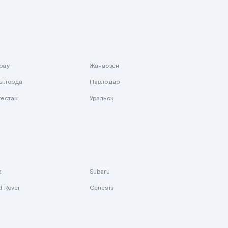
рау
Жанаозен
ылорда
Павлодар
кестан
Уральск
k
Subaru
d Rover
Genesis