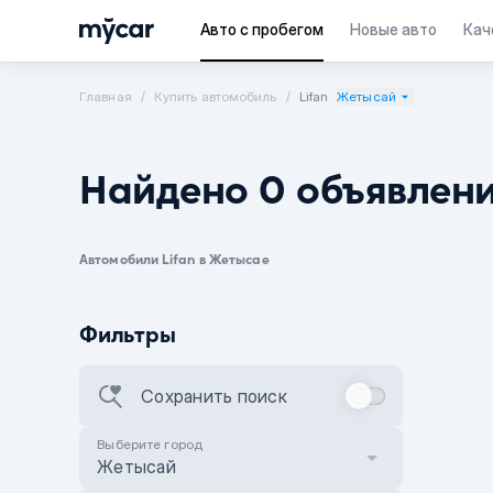
Авто с пробегом
Новые авто
Кач
Главная
Купить автомобиль
Lifan
Жетысай
Найдено 0 объявлен
Автомобили Lifan в Жетысае
Фильтры
Сохранить поиск
Выберите город
Жетысай