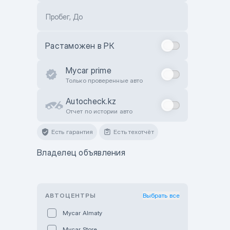
Пробег, До
Растаможен в РК
Mycar prime
Только проверенные авто
Autocheck.kz
Отчет по истории авто
Есть гарантия
Есть техотчёт
Владелец объявления
АВТОЦЕНТРЫ
Выбрать все
Mycar Almaty
Mycar Store