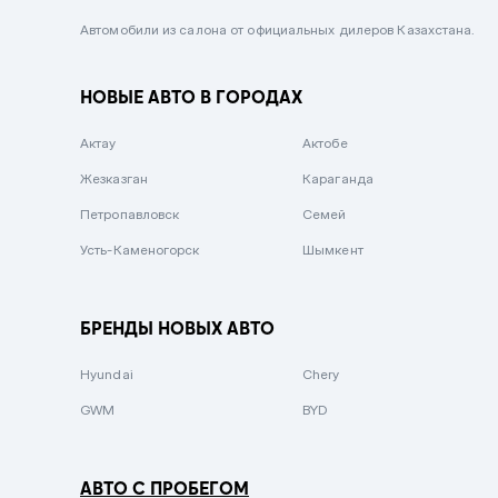
Черный металлик
Автомобили из салона от официальных дилеров Казахстана.
Стальной
НОВЫЕ АВТО В ГОРОДАХ
Вишневый
Серебристый металлик
Актау
Актобе
Темно-коричневый
Жезказган
Караганда
Бело-Дымчатый
Петропавловск
Семей
Светло-зелёный металлик
Усть-Каменогорск
Шымкент
Бирюзовый
Темно-синий металлик
БРЕНДЫ НОВЫХ АВТО
Зеленый металлик
Hyundai
Chery
Комбинированный
GWM
BYD
АВТО С ПРОБЕГОМ