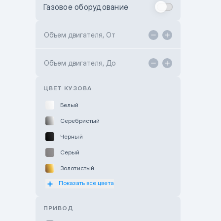
Газовое оборудование
Toyota Astana
Toyota Kokshetau
Объем двигателя, От
TANK Motors Karaganda
Объем двигателя, До
Hyundai ShymCity
Toyota Shygys
ЦВЕТ КУЗОВА
Белый
Серебристый
Черный
Серый
Золотистый
Показать все цвета
Оранжевый
Розовый
ПРИВОД
Красный