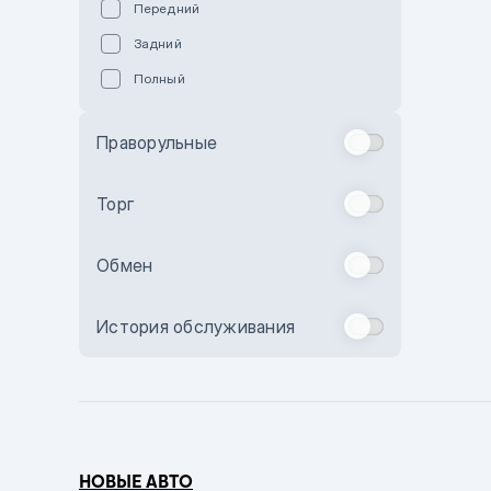
Передний
Пурпурный
Задний
Коричневый
Полный
Голубой
Синий
Праворульные
Фиолетовый
Зеленый
Торг
Желтый
Обмен
Бежевый
Бордовый
История обслуживания
Комбинированный
Бронзовый
Темно-синий
Серый металлик
НОВЫЕ АВТО
Сиреневый металлик