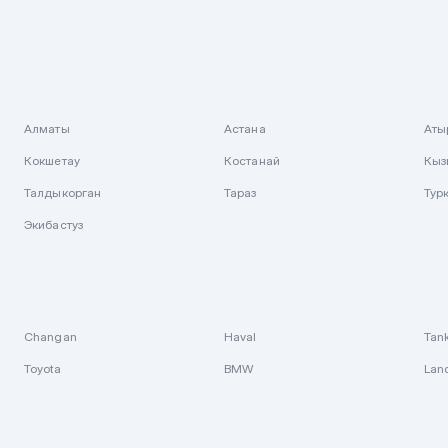
Алматы
Астана
Аты
Кокшетау
Костанай
Кыз
Талдыкорган
Тараз
Тур
Экибастуз
Changan
Haval
Tan
Toyota
BMW
Lan