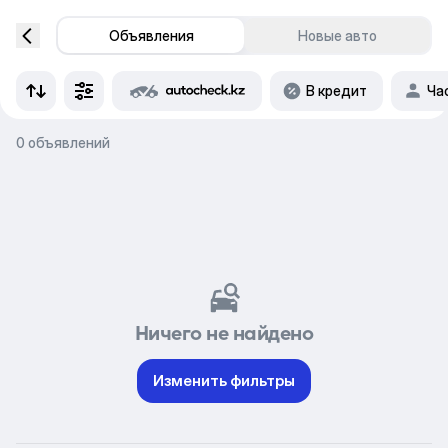
Объявления
Новые авто
В кредит
Ча
0 объявлений
Ничего не найдено
Изменить фильтры