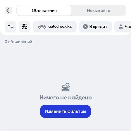
Объявления
Новые авто
В кредит
Ча
0 объявлений
Ничего не найдено
Изменить фильтры