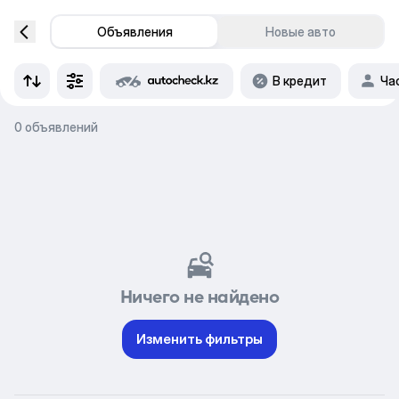
Объявления
Новые авто
В кредит
Ча
0 объявлений
Ничего не найдено
Изменить фильтры