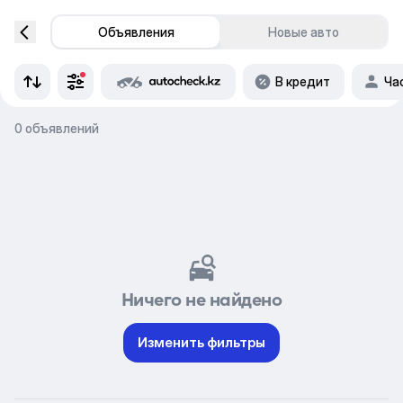
Объявления
Новые авто
В кредит
Ча
0 объявлений
Ничего не найдено
Изменить фильтры