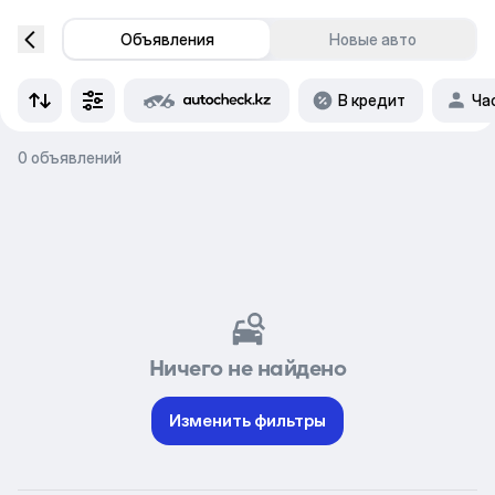
Объявления
Новые авто
В кредит
Ча
0 объявлений
Ничего не найдено
Изменить фильтры